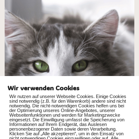
Wir verwenden Cookies
Wir nutzen auf unserer Webseite Cookies. Einige Cookies
sind notwendig (z.B. für den Warenkorb) andere sind nicht
notwendig. Die nicht-notwendigen Cookies helfen uns bei
der Optimierung unseres Online-Angebotes, unserer
Webseitenfunktionen und werden für Marketingzwecke
eingesetzt. Die Einwilligung umfasst die Speicherung von
Informationen auf Ihrem Endgerät, das Auslesen
personenbezogener Daten sowie deren Verarbeitung.
Nach 18 wundervollen Jahren an der Seite meiner treuen Katze
Klicken Sie auf „Alle akzeptieren“, um in den Einsatz von
nicht notwendigen Cookies einzuwilligen oder auf „Alle