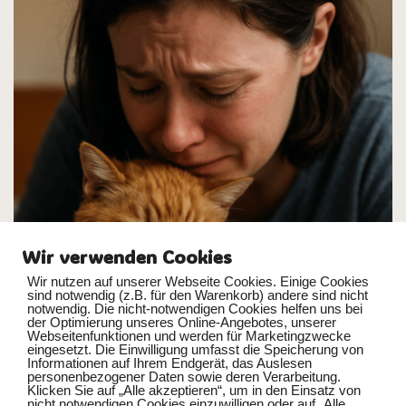
Wir verwenden Cookies
Wir nutzen auf unserer Webseite Cookies. Einige Cookies
sind notwendig (z.B. für den Warenkorb) andere sind nicht
notwendig. Die nicht-notwendigen Cookies helfen uns bei
der Optimierung unseres Online-Angebotes, unserer
Webseitenfunktionen und werden für Marketingzwecke
eingesetzt. Die Einwilligung umfasst die Speicherung von
Informationen auf Ihrem Endgerät, das Auslesen
personenbezogener Daten sowie deren Verarbeitung.
Schmerzen hat, kommt irgendwann die Frage auf: Ist es Zeit für
Klicken Sie auf „Alle akzeptieren“, um in den Einsatz von
nicht notwendigen Cookies einzuwilligen oder auf „Alle