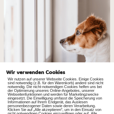
Wir verwenden Cookies
Wir nutzen auf unserer Webseite Cookies. Einige Cookies
sind notwendig (z.B. für den Warenkorb) andere sind nicht
notwendig. Die nicht-notwendigen Cookies helfen uns bei
der Optimierung unseres Online-Angebotes, unserer
Webseitenfunktionen und werden für Marketingzwecke
eingesetzt. Die Einwilligung umfasst die Speicherung von
Informationen auf Ihrem Endgerät, das Auslesen
personenbezogener Daten sowie deren Verarbeitung.
Dein Hund bellt, wenn er alleine ist und treibt damit dich und
Klicken Sie auf „Alle akzeptieren“, um in den Einsatz von
nicht notwendigen Cookies einzuwilligen oder auf „Alle