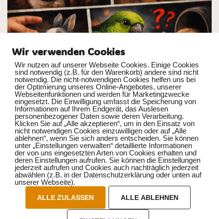
Wir verwenden Cookies
Wir nutzen auf unserer Webseite Cookies. Einige Cookies
sind notwendig (z.B. für den Warenkorb) andere sind nicht
notwendig. Die nicht-notwendigen Cookies helfen uns bei
der Optimierung unseres Online-Angebotes, unserer
Webseitenfunktionen und werden für Marketingzwecke
eingesetzt. Die Einwilligung umfasst die Speicherung von
Ein Haustier ist kein Spielzeug. Es hat Gefühle, genau wie du.
Informationen auf Ihrem Endgerät, das Auslesen
Vielleicht hast du schon mal gesehen, wie jemand seinem Hund
personenbezogener Daten sowie deren Verarbeitung.
Klicken Sie auf „Alle akzeptieren“, um in den Einsatz von
eine falsche Leckerlispur gelegt…
Weiterlesen »
nicht notwendigen Cookies einzuwilligen oder auf „Alle
ablehnen“, wenn Sie sich anders entscheiden. Sie können
unter „Einstellungen verwalten“ detaillierte Informationen
der von uns eingesetzten Arten von Cookies erhalten und
deren Einstellungen aufrufen. Sie können die Einstellungen
jederzeit aufrufen und Cookies auch nachträglich jederzeit
abwählen (z.B. in der Datenschutzerklärung oder unten auf
1
2
3
…
8
Weiter »
unserer Webseite).
ALLE ZULASSEN
ALLE ABLEHNEN